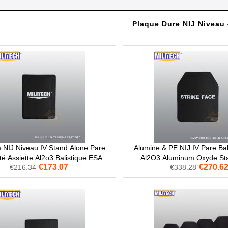
Plaque Dure NIJ Niveau 
 NIJ Niveau IV Stand Alone Pare
Alumine & PE NIJ IV Pare Bal
té Assiette Al2o3 Balistique ESAPI
Al2O3 Aluminum Oxyde St
€173.07
€270.6
€216.34
€338.28
Panneau
Balistique Pannea