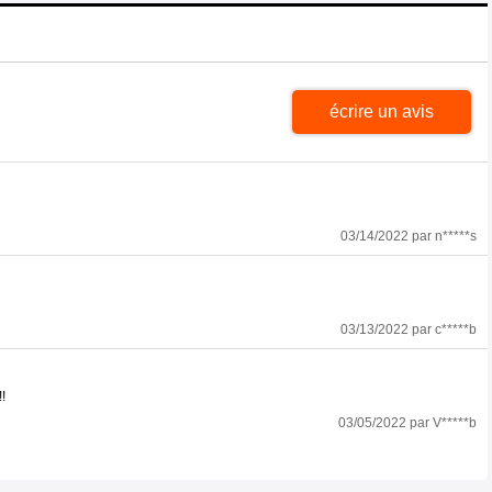
écrire un avis
03/14/2022 par n*****s
03/13/2022 par c*****b
!
03/05/2022 par V*****b