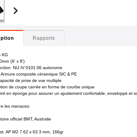
iption
Rapports
5 KG
00mm (6' x 8')
ection: NIJ IV 0101.06 autonome
: Armure composite céramique SIC & PE
pacité de prise de vue multiple
ion de coupe carrée en forme de courbe unique
joint en éponge pour assurer un ajustement confortable, enveloppé et s
tre les menaces:
oire officiel BMT, Australie
est: AP M2 7.62 x 63.3 mm, 166gr