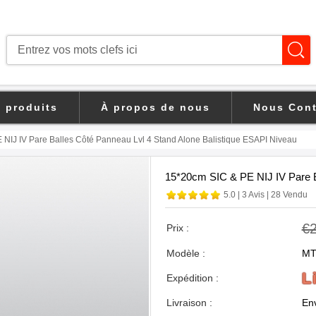
s produits
À propos de nous
Nous Cont
NIJ IV Pare Balles Côté Panneau Lvl 4 Stand Alone Balistique ESAPI Niveau
15*20cm SIC & PE NIJ IV Pare B
5.0
|
3 Avis
|
28 Vendu
€
Prix :
Modèle :
MT
L
Expédition :
Livraison :
Env