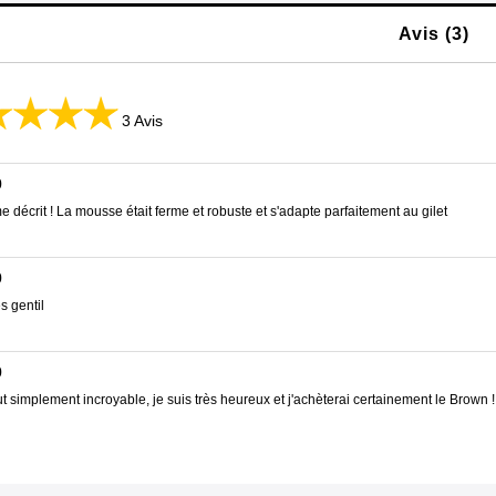
Avis (3)
3 Avis
0
écrit ! La mousse était ferme et robuste et s'adapte parfaitement au gilet
0
s gentil
0
out simplement incroyable, je suis très heureux et j'achèterai certainement le Brown !!