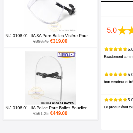
5.0
NIJ 0108.01 IIIA 3A Pare Balles Visière Pour ACH FAST Tactique Casque Balistique Masque
€319.00
€398.75
5.
Exactement comme d
5.
bon vendeur et trè
5.
Le produit était t
NIJ 0108.01 IIIA Police Pare Balles Bouclier Main Tenir Balistique
€449.00
€561.25