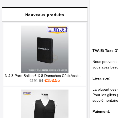
Nouveaux produits
TVA Et Taxe D
Nous pouvons fo
vous avez beso
NIJ 3 Pare Balles 6 X 8 Dansches Côté Assiette III Stand Alumine Alone Balistique Armure Panneau
Livraison:
€153.55
€191.94
La plupart des 
Pour les gilets
supplémentaires
Paiement: