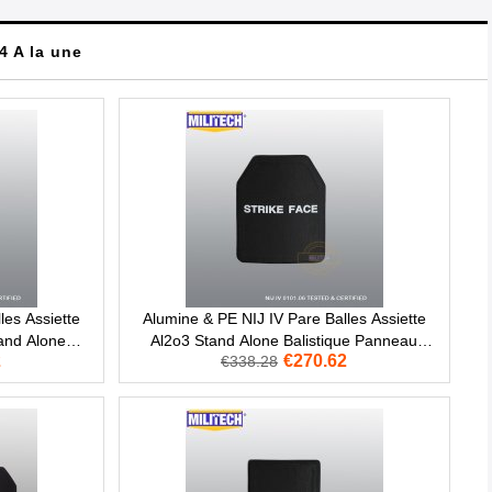
4 A la une
les Assiette
Alumine & PE NIJ IV Pare Balles Assiette
and Alone
Al2o3 Stand Alone Balistique Panneau
2
€270.62
€338.28
u
Niveau 4