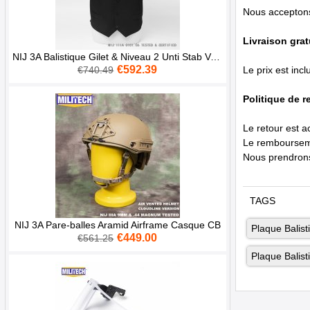
Nous acceptons 
Livraison grat
NIJ 3A Balistique Gilet & Niveau 2 Unti Stab Veste Aramid Armure Pare Balles Costume
€592.39
Le prix est inc
€740.49
Politique de r
Le retour est a
Le rembourseme
Nous prendrons 
TAGS
NIJ 3A Pare-balles Aramid Airframe Casque CB
Plaque Balist
€449.00
€561.25
Plaque Balist