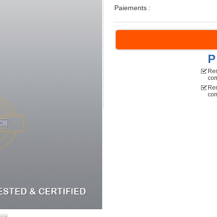
Paiements :
P
Rem
co
Rem
com