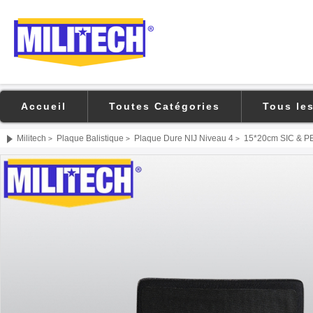
Accueil
Toutes Catégories
Tous le
Militech
Plaque Balistique
Plaque Dure NIJ Niveau 4
15*20cm SIC & PE 
>
>
>