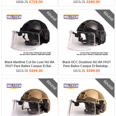
Visage Bouclier
Preuve Visière
€719.00
€699.00
€898.75
€873.75
épuisé
épuisé
Black Maritime Cut De Luxe NIJ IIIA
Black OCC Doublure NIJ IIIA FAST
FAST Pare Balles Casque Et Balle
Pare Balles Casque Et Balistique
Preuve Visage Bouclier
Visière
€699.00
€699.00
€873.75
€873.75
épuisé
épuisé