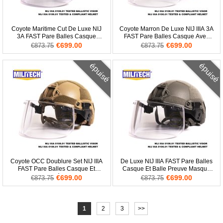
Coyote Maritime Cut De Luxe NIJ
Coyote Marron De Luxe NIJ IIIA 3A
3A FAST Pare Balles Casque
FAST Pare Balles Casque Avec
Balistique Visage Bouclier
Balistique Masque
€699.00
€699.00
€873.75
€873.75
épuisé
épuisé
Coyote OCC Doublure Set NIJ IIIA
De Luxe NIJ IIIA FAST Pare Balles
FAST Pare Balles Casque Et
Casque Et Balle Preuve Masque
Visière
Paquet
€699.00
€699.00
€873.75
€873.75
1
2
3
>>