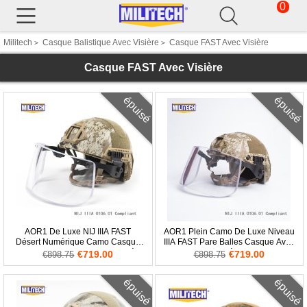
0
Militech
Casque Balistique Avec Visière
Casque FAST Avec Visière
>
>
Casque FAST Avec Visière
épuisé
épuisé
AOR1 De Luxe NIJ IIIA FAST
AOR1 Plein Camo De Luxe Niveau
Désert Numérique Camo Casque
IIIA FAST Pare Balles Casque Avec
Balistique Avec Pare Balles Visière
Visière
€719.00
€719.00
€898.75
€898.75
Set Deal
épuisé
épuisé