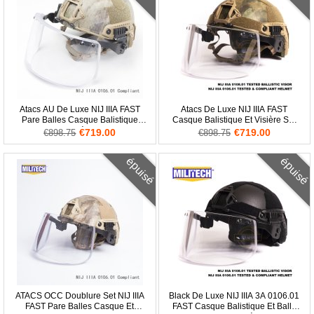
Atacs AU De Luxe NIJ IIIA FAST
Atacs De Luxe NIJ IIIA FAST
Pare Balles Casque Balistique
Casque Balistique Et Visière Set
Visière
Deal Des Bois Camo
€719.00
€719.00
€898.75
€898.75
épuisé
épuisé
ATACS OCC Doublure Set NIJ IIIA
Black De Luxe NIJ IIIA 3A 0106.01
FAST Pare Balles Casque Et
FAST Casque Balistique Et Balle