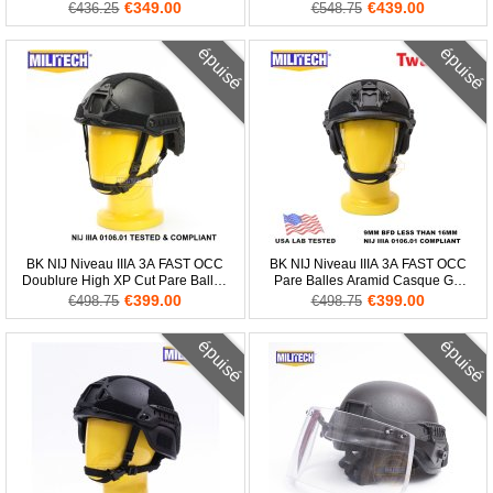
Aramid Balle Preuve Casque Avec
Aramid Casque DEVGRU
€349.00
€439.00
€436.25
€548.75
Laboratoire Essai Vidéos
épuisé
épuisé
BK NIJ Niveau IIIA 3A FAST OCC
BK NIJ Niveau IIIA 3A FAST OCC
Doublure High XP Cut Pare Balles
Pare Balles Aramid Casque G3
Aramid Casque
Version
€399.00
€399.00
€498.75
€498.75
épuisé
épuisé