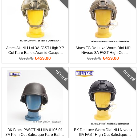
Atacs AU NIJ Lvl 3A FAST High XP
Atacs FG De Luxe Worm Dial NIJ
Cut Pare Balles Aramid Casque
Niveau 3A FAST High Cut
Balistique
Balistique Aramid Casque
€459.00
€459.00
€573.75
€573.75
épuisé
épuisé
BK Black PASGT NIJ IIIA 0106.01
BK De Luxe Worm Dial NIJ Niveau
3A Plein Cut Balistique Pare Balles
IIIA FAST High Cut Balistique