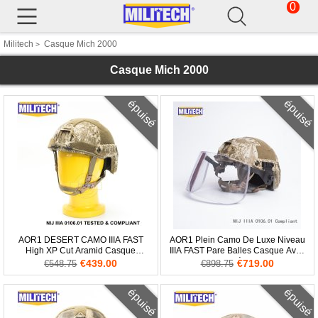
0
Militech
Casque Mich 2000
>
Casque Mich 2000
épuisé
épuisé
AOR1 DESERT CAMO IIIA FAST
AOR1 Plein Camo De Luxe Niveau
High XP Cut Aramid Casque
IIIA FAST Pare Balles Casque Avec
Balistique
Visière
€439.00
€719.00
€548.75
€898.75
épuisé
épuisé