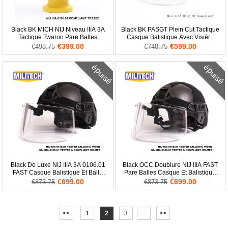
Black BK MICH NIJ Niveau IIIA 3A
Black BK PASGT Plein Cut Tactique
Tactique Twaron Pare Balles
Casque Balistique Avec Visière
Casque ACH ARC OCC Dial
Bouclier Visage Protection Set
€399.00
€599.00
€498.75
€748.75
Doublure Aramid Balistique
Deal Aramid Balle Preuve
épuisé
épuisé
Black De Luxe NIJ IIIA 3A 0106.01
Black OCC Doublure NIJ IIIA FAST
FAST Casque Balistique Et Balle
Pare Balles Casque Et Balistique
Preuve Visière
Visière
€699.00
€699.00
€873.75
€873.75
<<
1
2
3
...
>>