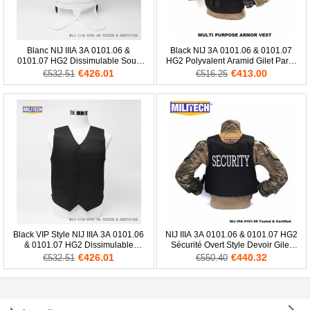
Blanc NIJ IIIA 3A 0101.06 &
Black NIJ 3A 0101.06 & 0101.07
0101.07 HG2 Dissimulable Sous
HG2 Polyvalent Aramid Gilet Pare-
Chemise Aramid Gilet Pare-balles
balles Balistique Avec Dur
€426.01
€413.00
€532.51
€516.25
Balistique Corps
Panneau
Black VIP Style NIJ IIIA 3A 0101.06
NIJ IIIA 3A 0101.06 & 0101.07 HG2
& 0101.07 HG2 Dissimulable
Sécurité Overt Style Devoir Gilet
Twaron Aramid Gilet Pare-balles
Pare-balles Twaron Aramid
€426.01
€440.32
€532.51
€550.40
Secret
Balistique Corps