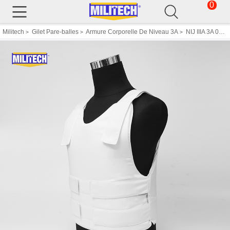
0
Militech
Gilet Pare-balles
Armure Corporelle De Niveau 3A
NIJ IIIA 3A 0101.06 & 0101.07 HG2 Dissimulable Twaron Aramid Gilet Pare-balles Secret Balistique
>
>
>