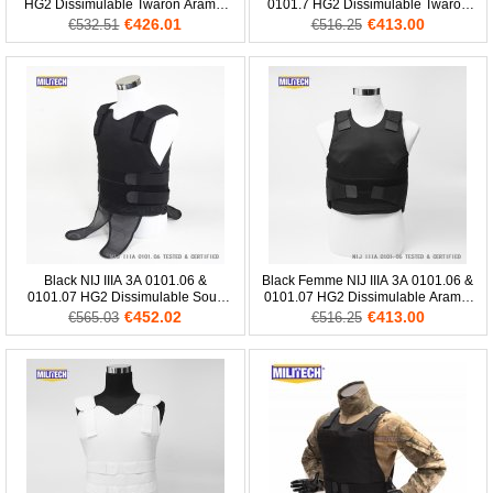
HG2 Dissimulable Twaron Aramid
0101.7 HG2 Dissimulable Twaron
Gilet Pare-balles Balistique Faible
Aramid Gilet Pare-balles Balistique
€426.01
€413.00
€532.51
€516.25
Profil Corps
Corps
Black NIJ IIIA 3A 0101.06 &
Black Femme NIJ IIIA 3A 0101.06 &
0101.07 HG2 Dissimulable Sous
0101.07 HG2 Dissimulable Aramid
Chemise Twaron Aramid Gilet
Gilet Pare-balles Secret Balistique
€452.02
€413.00
€565.03
€516.25
Pare-balles Secret
Corps