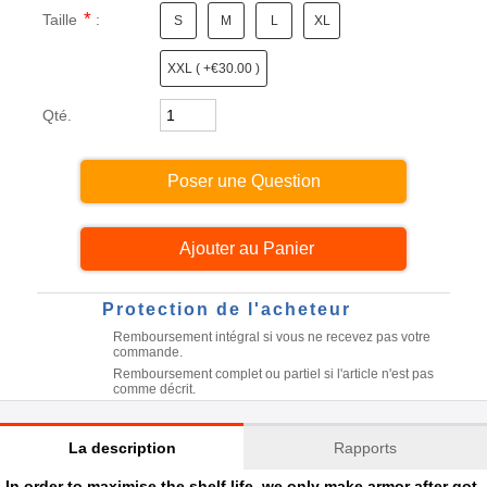
*
Taille
:
S
M
L
XL
XXL ( +€30.00 )
Qté.
Poser une Question
Protection de l'acheteur
Remboursement intégral si vous ne recevez pas votre
commande.
Remboursement complet ou partiel si l'article n'est pas
comme décrit.
La description
Rapports
In order to maximise the shelf life, we only make armor after got