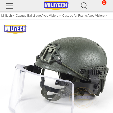
0
Militech
Casque Balistique Avec Visière
Casque Air Frame Avec Visière
Oliver Terne NIJ Niveau IIIA Ventilé CP Aramid Pare Balles Airframe Casque Avec Tactique Visière
>
>
>