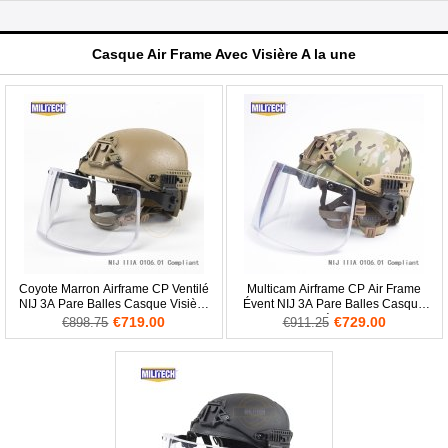
Casque Air Frame Avec Visière A la une
Coyote Marron Airframe CP Ventilé
Multicam Airframe CP Air Frame
NIJ 3A Pare Balles Casque Visière
Évent NIJ 3A Pare Balles Casque
Set Deal
Visière Set
€719.00
€729.00
€898.75
€911.25