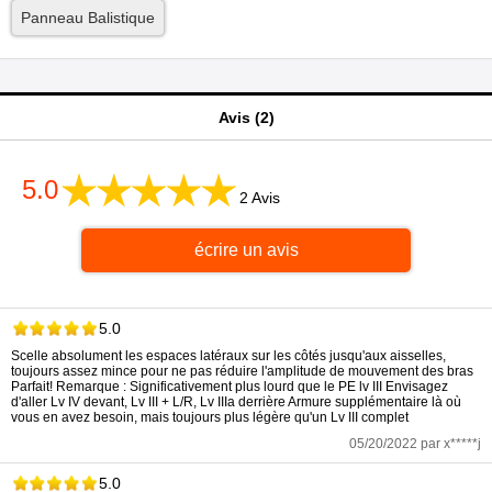
Panneau Balistique
Avis (2)
5.0
2 Avis
écrire un avis
5.0
Scelle absolument les espaces latéraux sur les côtés jusqu'aux aisselles,
toujours assez mince pour ne pas réduire l'amplitude de mouvement des bras
Parfait! Remarque : Significativement plus lourd que le PE lv III Envisagez
d'aller Lv IV devant, Lv III + L/R, Lv IIIa derrière Armure supplémentaire là où
vous en avez besoin, mais toujours plus légère qu'un Lv III complet
05/20/2022 par x*****j
5.0