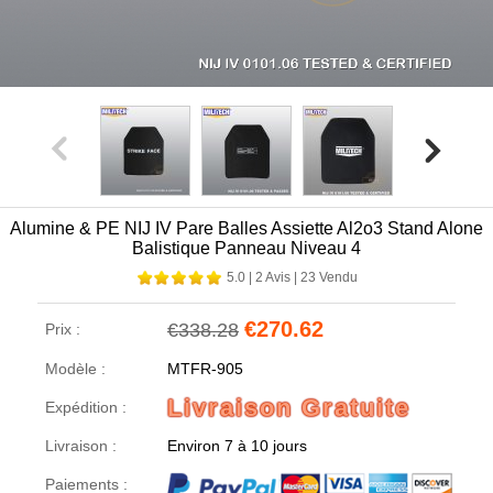
Alumine & PE NIJ IV Pare Balles Assiette Al2o3 Stand Alone
Balistique Panneau Niveau 4
5.0
|
2 Avis
|
23 Vendu
€270.62
€338.28
Prix :
Modèle :
MTFR-905
Livraison Gratuite
Expédition :
Livraison :
Environ 7 à 10 jours
Paiements :