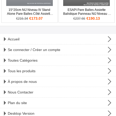
15*20cm NIJ Niveau IV Stand
ESAPI Pare Balles Assiette
Alone Pare Balles Côté Assiette
Balistique Panneau NIJ Niveau 4
Al2o3 Balistique ESAPI Panneau
IV Alumine & PE Stand Alone
€173.07
€190.13
€216.34
€237.66
Corps Armure
Accueil
Se connecter / Créer un compte
Toutes Catégories
Tous les produits
À propos de nous
Nous Contacter
Plan du site
Desktop Version