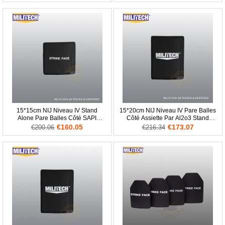
15*15cm NIJ Niveau IV Stand
15*20cm NIJ Niveau IV Pare Balles
Alone Pare Balles Côté SAPI
Côté Assiette Par Al2o3 Stand
Assiette Al2o3 PE Panneau
Alone Balistique ESAPI
€160.05
€173.07
€200.06
€216.34