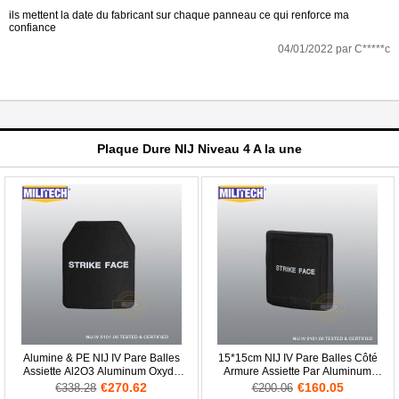
ils mettent la date du fabricant sur chaque panneau ce qui renforce ma
confiance
04/01/2022 par C*****c
Plaque Dure NIJ Niveau 4 A la une
Alumine & PE NIJ IV Pare Balles
15*15cm NIJ IV Pare Balles Côté
Assiette Al2O3 Aluminum Oxyde
Armure Assiette Par Aluminum
Stand Alone Balistique Panneau
Oxyde & PE Panneau
€270.62
€160.05
€338.28
€200.06