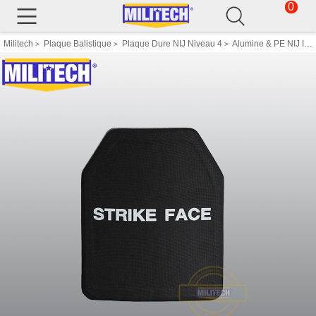
0
Militech
Plaque Balistique
Plaque Dure NIJ Niveau 4
Alumine & PE NIJ IV Pare Balles Assiette Al2o3 Stand Alone Balistique Panneau Niveau 4
>
>
>