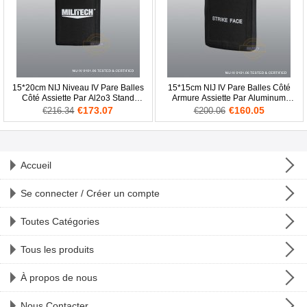
15*20cm NIJ Niveau IV Pare Balles
15*15cm NIJ IV Pare Balles Côté
Côté Assiette Par Al2o3 Stand
Armure Assiette Par Aluminum
Alone Balistique ESAPI
Oxyde & PE Panneau
€173.07
€160.05
€216.34
€200.06
Accueil
Se connecter / Créer un compte
Toutes Catégories
Tous les produits
À propos de nous
Nous Contacter