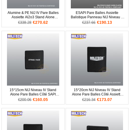
Alumine & PE NIJ IV Pare Balles
ESAPI Pare Balles Assiette
Assiette Al2o3 Stand Alone
Balistique Panneau NIJ Niveau 4
Balistique Panneau Niveau 4
IV Alumine & PE Stand Alone
€270.62
€190.13
€338.28
€237.66
Corps Armure
15*15cm NIJ Niveau IV Stand
15*20cm NIJ Niveau IV Stand
Alone Pare Balles Côté SAPI
Alone Pare Balles Côté Assiette
Assiette Al2o3 PE Panneau
Al2o3 Balistique ESAPI Panneau
€160.05
€173.07
€200.06
€216.34