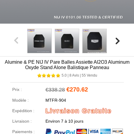
Alumine & PE NIJ IV Pare Balles Assiette Al2O3 Aluminum
Oxyde Stand Alone Balistique Panneau
5.0
|
8 Avis
|
55 Vendu
€270.62
€338.28
Prix :
Modèle :
MTFR-904
Livraison Gratuite
Expédition :
Livraison :
Environ 7 à 10 jours
Paiements :