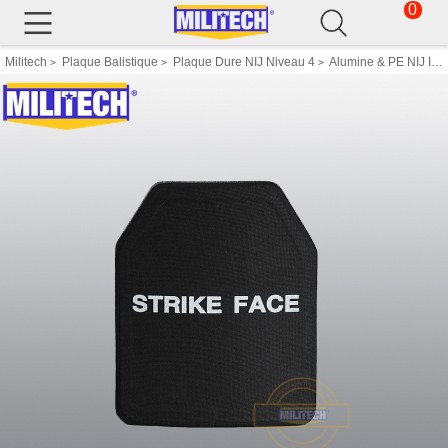
0
Militech
Plaque Balistique
Plaque Dure NIJ Niveau 4
Alumine & PE NIJ IV Pare Balles Assiette Al2O3 Aluminum Oxyde Stand Alone Balistique Panneau
>
>
>