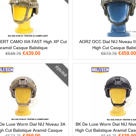
RT CAMO IIIA FAST High XP Cut
AOR2 OCC Dial NIJ Niveau I
Aramid Casque Balistique
High Cut Casque Balis
€439.00
€459.00
€548.75
€573.75
épuisé
De Luxe Worm Dial NIJ Niveau 3A
BK De Luxe Worm Dial NIJ Niv
h Cut Balistique Aramid Casque
High Cut Balistique Aramid C
€459.00
€439.00