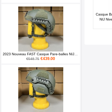
Casque Ba
NIJ Niv
2023 Nouveau FAST Casque Pare-balles NIJ IIIA 0106.01 Aramid Twaron OD
€439.00
€548.75