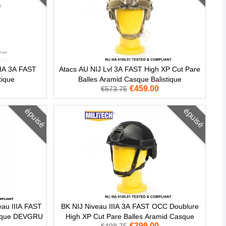
IIA 3A FAST
Atacs AU NIJ Lvl 3A FAST High XP Cut Pare
tique
Balles Aramid Casque Balistique
€459.00
€573.75
épuisé
épuisé
eau IIIA FAST
BK NIJ Niveau IIIA 3A FAST OCC Doublure
asque DEVGRU
High XP Cut Pare Balles Aramid Casque
€399.00