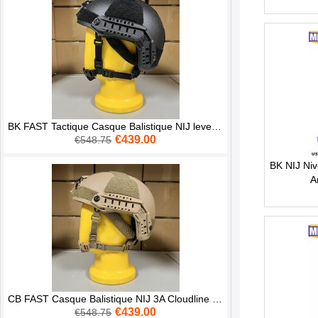
BK FAST Tactique Casque Balistique NIJ level 3A MILITECH Livraison Gratuite
€439.00
€548.75
BK NIJ Ni
A
CB FAST Casque Balistique NIJ 3A Cloudline Doublure MILITECH À Vendre
€439.00
€548.75