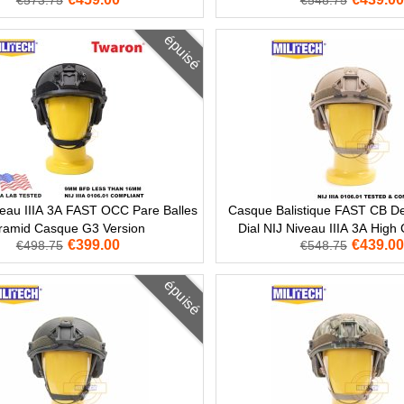
€573.75
€548.75
épuisé
veau IIIA 3A FAST OCC Pare Balles
Casque Balistique FAST CB 
ramid Casque G3 Version
Dial NIJ Niveau IIIA 3A High
€399.00
€439.00
€498.75
€548.75
épuisé