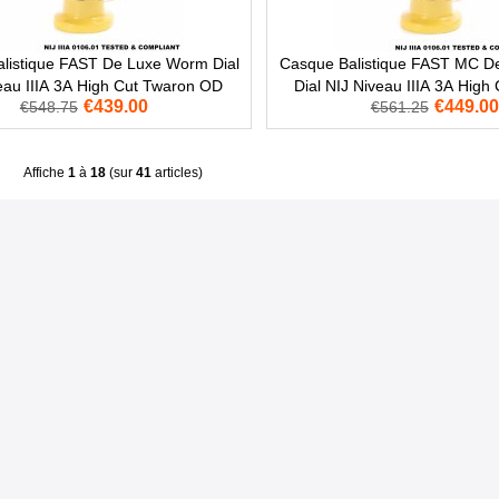
listique FAST De Luxe Worm Dial
Casque Balistique FAST MC 
eau IIIA 3A High Cut Twaron OD
Dial NIJ Niveau IIIA 3A High
€439.00
€449.00
€548.75
€561.25
Affiche
1
à
18
(sur
41
articles)