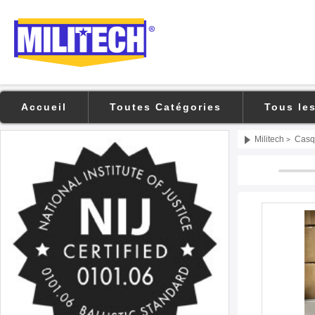
Accueil
Toutes Catégories
Tous le
Militech
Casq
>