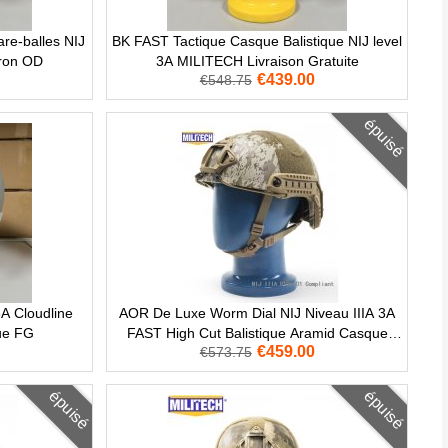
e-balles NIJ
BK FAST Tactique Casque Balistique NIJ level
aron OD
3A MILITECH Livraison Gratuite
€439.00
€548.75
épuisé
A Cloudline
AOR De Luxe Worm Dial NIJ Niveau IIIA 3A
ue FG
FAST High Cut Balistique Aramid Casque
€459.00
€573.75
DEVGRU
épuisé
épuisé