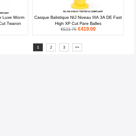
De Luxe Worm
Casque Balistique NIJ Niveau IIIA 3A DE Fast
 Cut Twaron
High XP Cut Pare Balles
€419.00
€523.75
1
2
3
>>