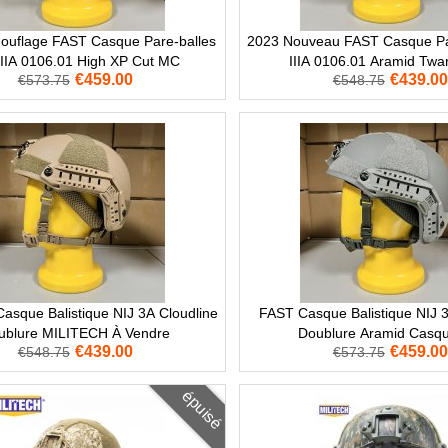
uflage FAST Casque Pare-balles
2023 Nouveau FAST Casque Par
IIIA 0106.01 High XP Cut MC
IIIA 0106.01 Aramid Tw
€459.00
€439.00
€573.75
€548.75
asque Balistique NIJ 3A Cloudline
FAST Casque Balistique NIJ 3
ublure MILITECH À Vendre
Doublure Aramid Casq
€439.00
€459.00
€548.75
€573.75
épuisé