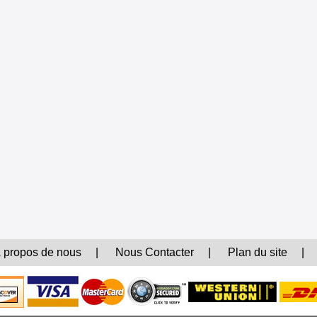
 propos de nous
|
Nous Contacter
|
Plan du site
|