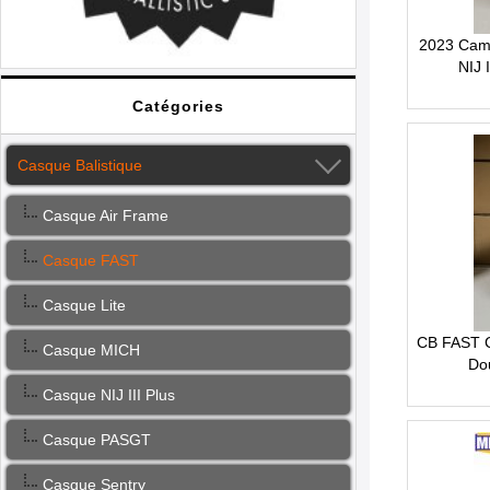
2023 Camo
NIJ 
Catégories
Casque Balistique
Casque Air Frame
Casque FAST
Casque Lite
CB FAST C
Casque MICH
Do
Casque NIJ III Plus
Casque PASGT
Casque Sentry