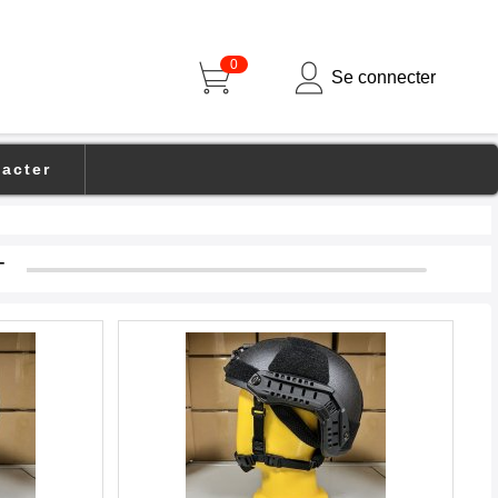
0
Se connecter
acter
T