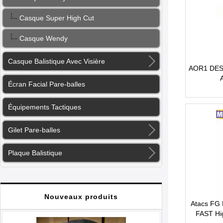
Casque Super High Cut
Casque Wendy
Casque Balistique Avec Visière
AOR1 DESE
Écran Facial Pare-balles
Équipements Tactiques
Gilet Pare-balles
Plaque Balistique
Nouveaux produits
Atacs FG 
FAST Hig