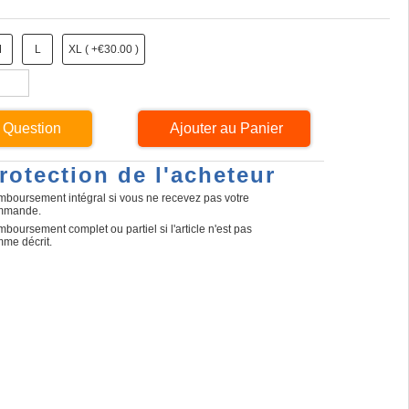
M
L
XL ( +€30.00 )
 Question
rotection de l'acheteur
boursement intégral si vous ne recevez pas votre
mmande.
boursement complet ou partiel si l'article n'est pas
me décrit.