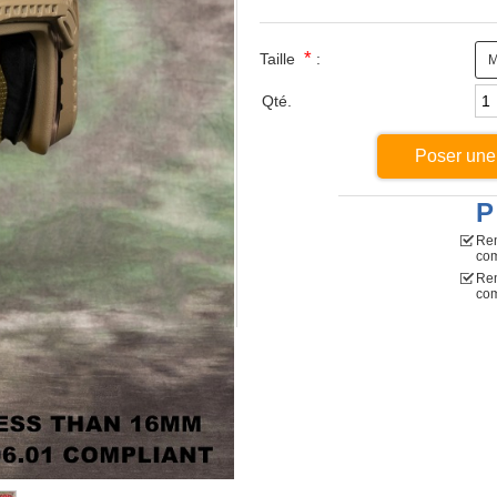
*
Taille
:
Qté.
Poser une
P
Rem
co
Rem
com