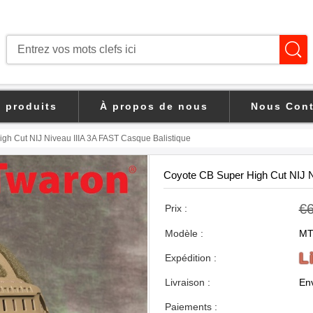
s produits
À propos de nous
Nous Cont
h Cut NIJ Niveau IIIA 3A FAST Casque Balistique
Coyote CB Super High Cut NIJ N
€
Prix :
Modèle :
MT
L
Expédition :
Livraison :
Env
Paiements :