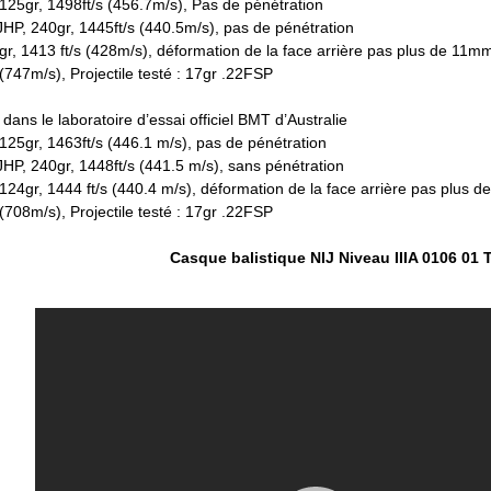
125gr, 1498ft/s (456.7m/s), Pas de pénétration
P, 240gr, 1445ft/s (440.5m/s), pas de pénétration
, 1413 ft/s (428m/s), déformation de la face arrière pas plus de 11m
(747m/s), Projectile testé : 17gr .22FSP
é dans le laboratoire d’essai officiel BMT d’Australie
25gr, 1463ft/s (446.1 m/s), pas de pénétration
P, 240gr, 1448ft/s (441.5 m/s), sans pénétration
4gr, 1444 ft/s (440.4 m/s), déformation de la face arrière pas plus 
(708m/s), Projectile testé : 17gr .22FSP
Casque balistique NIJ Niveau IIIA 0106 01 