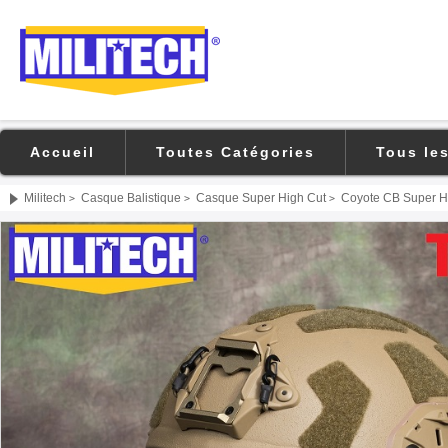
Accueil
Toutes Catégories
Tous le
Militech
Casque Balistique
Casque Super High Cut
Coyote CB Super Hig
>
>
>