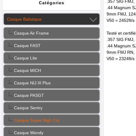
.357 SIG FMJ, 
Catégories
.44 Magnum SJH
9mm FMJ, 124gr
Casque Balistique
V50 = 2452ft/s 
Testé et certifi
Casque Air Frame
.357 SIG FMJ, 1
Casque FAST
.44 Magnum SJH
9mm FMJ RN, 12
Casque Lite
V50 = 2324ft/s 
Casque MICH
Casque NIJ III Plus
Casque PASGT
Casque Sentry
Casque Super High Cut
Casque Wendy