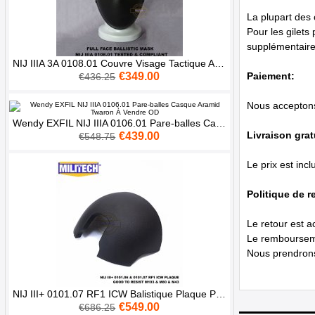
La plupart des 
Pour les gilets
supplémentaires
NIJ IIIA 3A 0108.01 Couvre Visage Tactique Anti-balles Masque Balistique Complet En Aramide
Paiement:
€349.00
€436.25
Nous acceptons 
Wendy EXFIL NIJ IIIA 0106.01 Pare-balles Casque Aramid Twaron À Vendre OD
Livraison grat
€439.00
€548.75
Le prix est inc
Politique de r
Le retour est a
Le rembourseme
Nous prendrons 
NIJ III+ 0101.07 RF1 ICW Balistique Plaque Pour Casque FAST Bouclier FHS BK
€549.00
€686.25