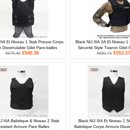
IIIA Et Niveau 1 Stab Preuve Corps
Black NIJ IIIA 3A Et Niveau 1
 Dissimulable Gilet Pare-balles
Sécurité Style Twaron Gilet 
€540.36
€553.3
€675.45
€691.71
Balistique Armure
J IIIA Balistique & Niveau 2 Stab
Black NIJ IIIA Et Niveau 1 
sistant Armure Pare Balles
Balistique Corps Armure Dissi