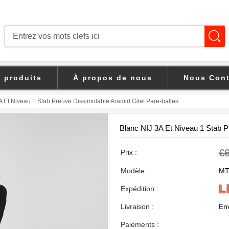
s produits
À propos de nous
Nous Cont
 Et Niveau 1 Stab Preuve Dissimulable Aramid Gilet Pare-balles
Blanc NIJ 3A Et Niveau 1 Stab P
€
Prix :
Modèle :
MT
L
Expédition :
Livraison :
Env
Paiements :