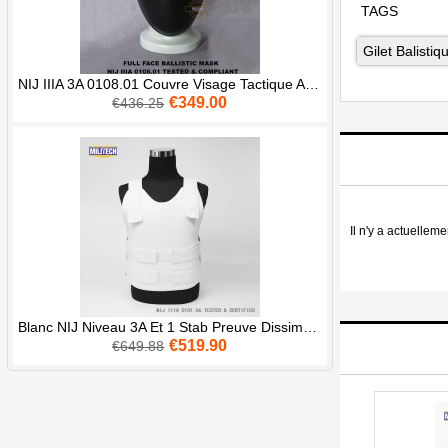
TAGS
Gilet Balistiq
NIJ IIIA 3A 0108.01 Couvre Visage Tactique Anti-balles Masque Balistique Complet En Aramide
€349.00
€436.25
Il n'y a actuellem
Blanc NIJ Niveau 3A Et 1 Stab Preuve Dissimulable Aramid Pare Balles
€519.90
€649.88