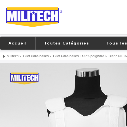
Accueil
Toutes Catégories
Tous le
Militech
Gilet Pare-balles
Gilet Pare-balles Et Anti-poignard
Blanc NIJ 3A
>
>
>