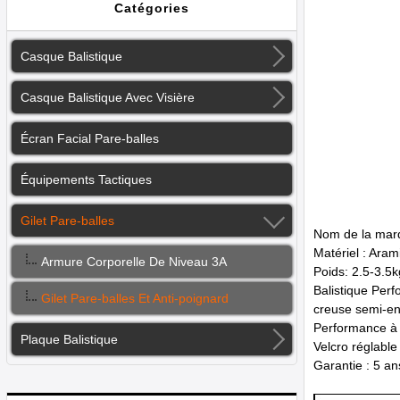
Catégories
Casque Balistique
Casque Balistique Avec Visière
Écran Facial Pare-balles
Équipements Tactiques
Gilet Pare-balles
Nom de la mar
Matériel : Arami
Armure Corporelle De Niveau 3A
Poids: 2.5-3.5kg
Balistique Per
Gilet Pare-balles Et Anti-poignard
creuse semi-enc
Performance à 
Plaque Balistique
Velcro réglable
Garantie : 5 an