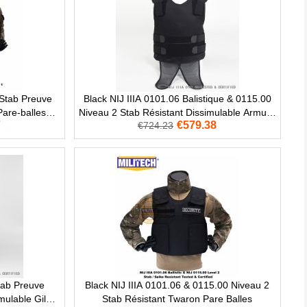
 Stab Preuve
Black NIJ IIIA 0101.06 Balistique & 0115.00
Pare-balles
Niveau 2 Stab Résistant Dissimulable Armure
7
€579.38
€724.23
Pare Balles
Stab Preuve
Black NIJ IIIA 0101.06 & 0115.00 Niveau 2
mulable Gilet
Stab Résistant Twaron Pare Balles