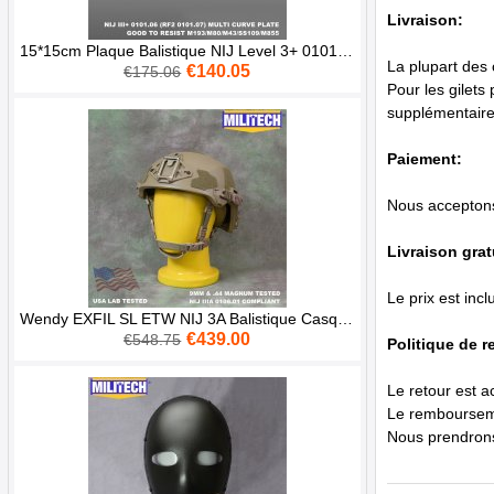
Livraison:
15*15cm Plaque Balistique NIJ Level 3+ 0101.06/NIJ 0101.07 RF2 AK47 SS109 M80
La plupart des 
€140.05
€175.06
Pour les gilets
supplémentaires
Paiement:
Nous acceptons 
Livraison grat
Le prix est inc
Wendy EXFIL SL ETW NIJ 3A Balistique Casque EPIC Air High Cut Livraison Gratuite CB
€439.00
€548.75
Politique de r
Le retour est a
Le rembourseme
Nous prendrons 