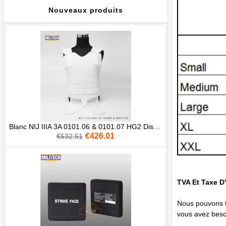
Nouveaux produits
Blanc NIJ IIIA 3A 0101.06 & 0101.07 HG2 Dissimulable Sous Chemise Aramid Gilet Pare-balles Balistique Corps
€426.01
€532.51
TVA Et Taxe D
Nous pouvons fo
vous avez beso