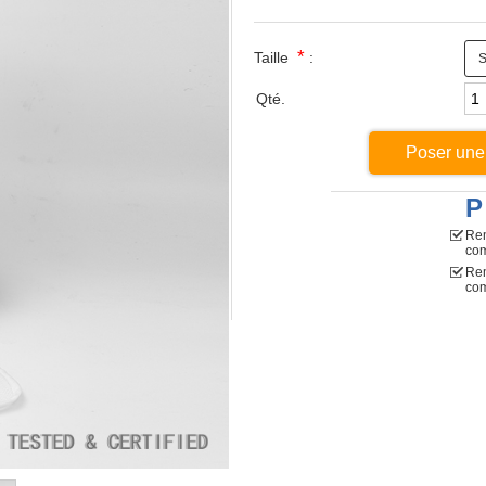
*
Taille
:
Qté.
Poser une
P
Rem
co
Rem
com