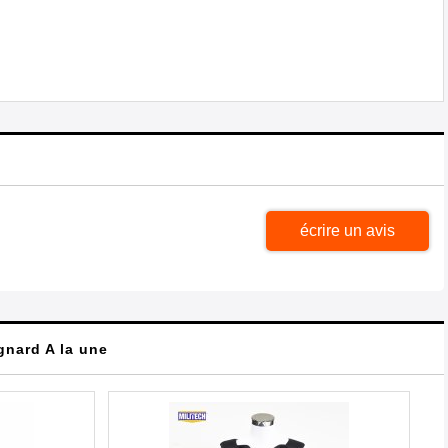
écrire un avis
ignard A la une