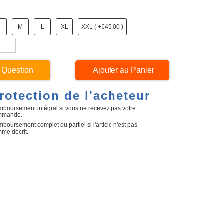
S
M
L
XL
XXL ( +€45.00 )
 Question
rotection de l'acheteur
boursement intégral si vous ne recevez pas votre
mmande.
boursement complet ou partiel si l'article n'est pas
me décrit.