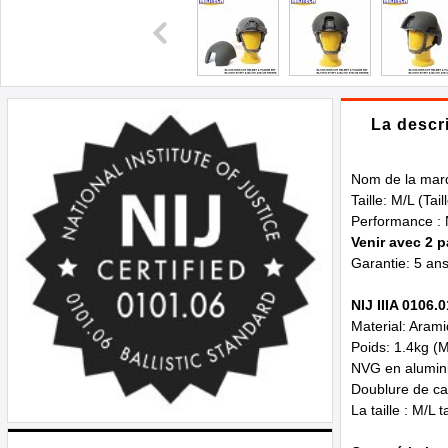
La descr
Nom de la mar
Taille: M/L (Ta
Performance : N
Venir avec 2 p
Garantie: 5 an
NIJ IIIA 0106.
Material: Arami
Poids: 1.4kg (M
NVG en alumin
Doublure de ca
La taille : M/L 