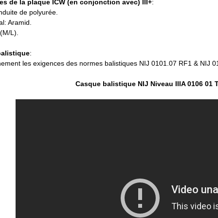
es de la plaque ICW (en conjonction avec) III+
:
nduite de polyurée.
al: Aramid.
(M/L).
alistique
:
nement les exigences des normes balistiques NIJ 0101.07 RF1 & NIJ 
Casque balistique NIJ Niveau IIIA 0106 01 