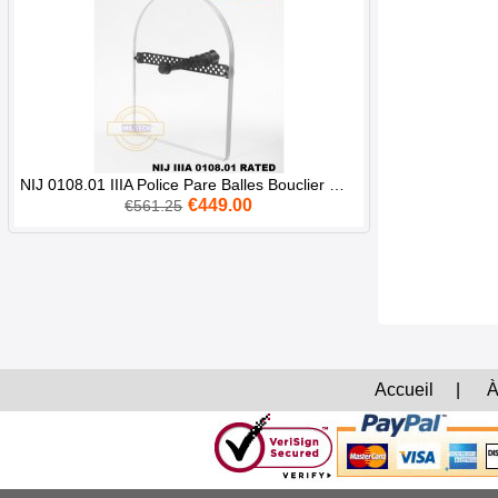
NIJ 0108.01 IIIA Police Pare Balles Bouclier Main Tenir Balistique
€449.00
€561.25
Accueil
|
À