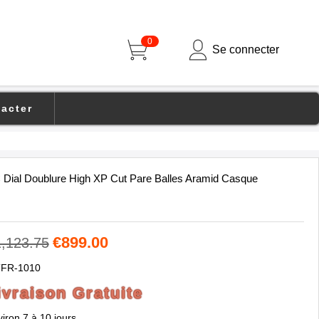
0
Se connecter
acter
Dial Doublure High XP Cut Pare Balles Aramid Casque
€899.00
,123.75
FR-1010
ivraison Gratuite
iron 7 à 10 jours