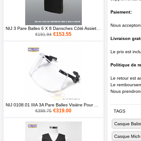
Paiement:
Nous acceptons 
NIJ 3 Pare Balles 6 X 8 Dansches Côté Assiette III Stand Alumine Alone Balistique Armure Panneau
€153.55
€191.94
Livraison grat
Le prix est inc
Politique de r
Le retour est a
Le rembourseme
Nous prendrons 
NIJ 0108.01 IIIA 3A Pare Balles Visière Pour ACH FAST Tactique Casque Balistique Masque
€319.00
€398.75
TAGS
Casque Balis
Casque Mich 