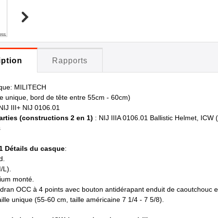
iption
Rapports
que: MILITECH
ille unique, bord de tête entre 55cm - 60cm)
IJ III+ NIJ 0106.01
arties (constructions 2 en 1)
: NIJ IIIA 0106.01 Ballistic Helmet, ICW 
s
01 Détails du casque
:
d.
/L).
ium monté.
dran OCC à 4 points avec bouton antidérapant enduit de caoutchouc 
taille unique (55-60 cm, taille américaine 7 1/4 - 7 5/8).