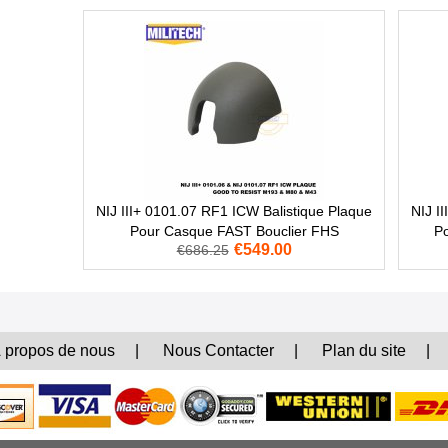
NIJ III+ 0101.07 RF1 ICW Balistique Plaque
NIJ I
Pour Casque FAST Bouclier FHS
P
€549.00
€686.25
 propos de nous
|
Nous Contacter
|
Plan du site
|