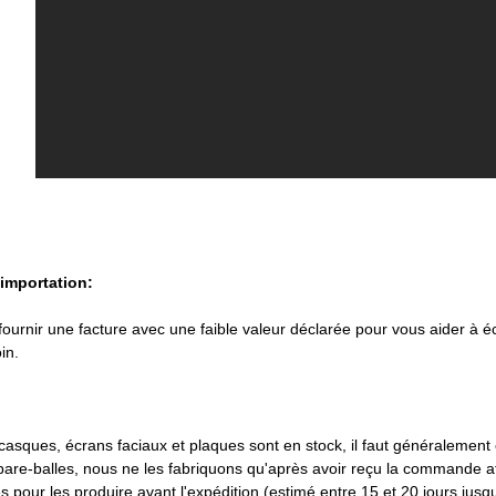
'importation:
urnir une facture avec une faible valeur déclarée pour vous aider à éc
in.
casques, écrans faciaux et plaques sont en stock, il faut généralement e
 pare-balles, nous ne les fabriquons qu'après avoir reçu la commande af
 pour les produire avant l'expédition (estimé entre 15 et 20 jours jusqu'