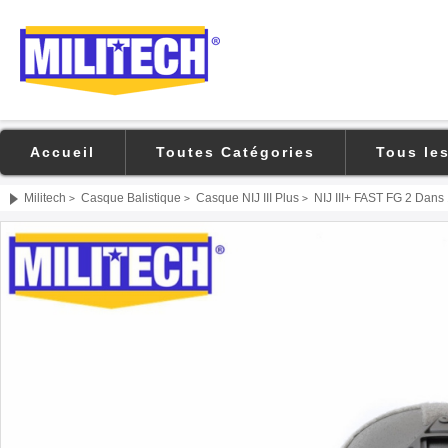
Accueil
Toutes Catégories
Tous le
Militech
Casque Balistique
Casque NIJ III Plus
NIJ III+ FAST FG 2 Dans 
>
>
>