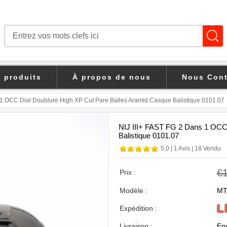
s produits
À propos de nous
Nous Cont
1 OCC Dial Doublure High XP Cut Pare Balles Aramid Casque Balistique 0101.07
NIJ III+ FAST FG 2 Dans 1 OCC 
Balistique 0101.07
5.0
|
1 Avis
|
18 Vendu
€1
Prix :
Modèle :
MT
L
Expédition :
Livraison :
Env