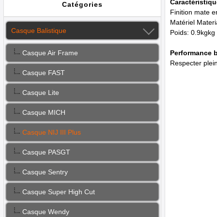
Caractéristiqu
Catégories
Finition mate e
Matériel Materi
Casque Balistique
Poids: 0.9kgkg 
Performance b
Casque Air Frame
Respecter plei
Casque FAST
Casque Lite
Casque MICH
Casque NIJ III Plus
Casque PASGT
Casque Sentry
Casque Super High Cut
Casque Wendy