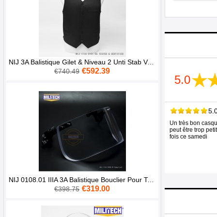
NIJ 3A Balistique Gilet & Niveau 2 Unti Stab Veste Aramid Armure Pare Balles Costume
€592.39
€740.49
5.0
5.
Un très bon casque
peut être trop pet
fois ce samedi
NIJ 0108.01 IIIA 3A Balistique Bouclier Pour Tactique Casque Visière
€319.00
€398.75