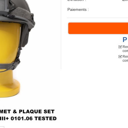
Paiements :
P
Rem
co
Rem
com