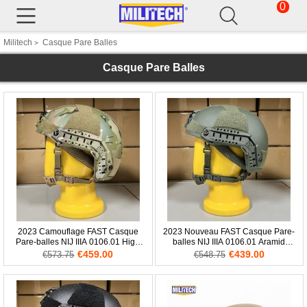
0
Militech
Casque Pare Balles
>
Casque Pare Balles
2023 Camouflage FAST Casque
2023 Nouveau FAST Casque Pare-
Pare-balles NIJ IIIA 0106.01 High
balles NIJ IIIA 0106.01 Aramid
XP Cut MC
Twaron OD
€459.00
€439.00
€573.75
€548.75