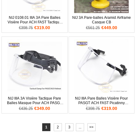
NIJ 0108.01 IIIA 3A Pare Balles
NIJ 3A Pare-balles Aramid Airframe
Visière Pour ACH FAST Tactique
Casque CB
Casque Balistique Masque
€319.00
€449.00
€398.75
€561.25
NIJ IIIA 3A Visière Tactique Pare
NIJ IIIA Pare Balles Visière Pour
Balles Masque Pour ACH PASGT
PASGT ACH FAST Picatinny
Casque Balistique
Rampé Casque Balistique Verre
€349.00
€319.00
€436.25
€398.75
1
2
3
...
>>