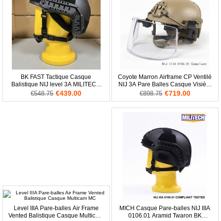
BK FAST Tactique Casque
Coyote Marron Airframe CP Ventilé
Balistique NIJ level 3A MILITECH
NIJ 3A Pare Balles Casque Visière
Livraison Gratuite
Set Deal
€439.00
€719.00
€548.75
€898.75
Level IIIA Pare-balles Air Frame
MICH Casque Pare-balles NIJ IIIA
Vented Balistique Casque Multicam
0106.01 Aramid Twaron BK