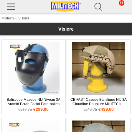
0
Militech
Visiere
>
Visiere
Balistique Masque NIJ Niveau 3A
CB FAST Casque Balistique NIJ 3A
Aramid Écran Facial Pare-balles
Cloudline Doublure MILITECH À
Vendre
€299.00
€439.00
€373.75
€548.75