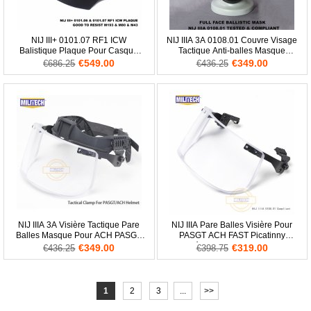
NIJ III+ 0101.07 RF1 ICW
NIJ IIIA 3A 0108.01 Couvre Visage
Balistique Plaque Pour Casque
Tactique Anti-balles Masque
FAST Bouclier FHS BK
Balistique Complet En Aramide
€549.00
€349.00
€686.25
€436.25
NIJ IIIA 3A Visière Tactique Pare
NIJ IIIA Pare Balles Visière Pour
Balles Masque Pour ACH PASGT
PASGT ACH FAST Picatinny
Casque Balistique
Rampé Casque Balistique Verre
€349.00
€319.00
€436.25
€398.75
1
2
3
...
>>