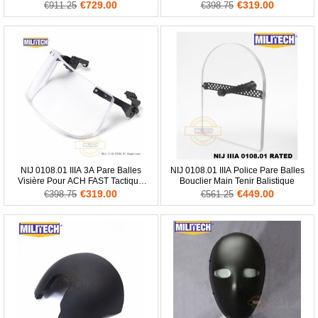
Visière Set
Visière
€729.00
€319.00
€911.25
€398.75
NIJ 0108.01 IIIA 3A Pare Balles
NIJ 0108.01 IIIA Police Pare Balles
Visière Pour ACH FAST Tactique
Bouclier Main Tenir Balistique
Casque Balistique Masque
€319.00
€449.00
€398.75
€561.25