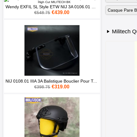
Wendy EXFIL SL Style ETW NIJ 3A 0106.01 Casque Balistique High Cut MILITECH BK
Casque Pare B
€439.00
€548.75
Militech 
NIJ 0108.01 IIIA 3A Balistique Bouclier Pour Tactique Casque Visière
€319.00
€398.75