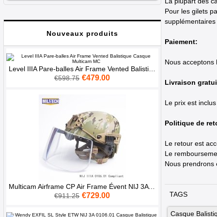
La plupart des ca
Pour les gilets p
supplémentaires p
Nouveaux produits
Paiement:
Nous acceptons le
Level IIIA Pare-balles Air Frame Vented Balistique Casque Multicam MC
€479.00
€598.75
Livraison gratui
Le prix est inclu
Politique de ret
Le retour est acc
Le remboursement
Nous prendrons e
Multicam Airframe CP Air Frame Évent NIJ 3A Pare Balles Casque Visière Set
TAGS
€729.00
€911.25
Casque Balisti