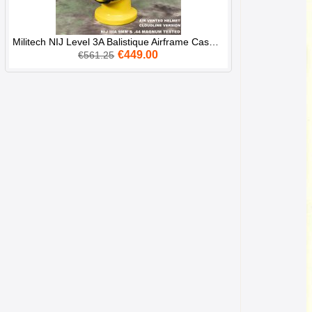
Militech NIJ Level 3A Balistique Airframe Casque BK
€449.00
€561.25