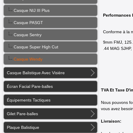
Casque NIJ III Plus
Performances B
Casque PASGT
Conforme à la no
Casque Sentry
9mm FMJ, 125.1g
Casque Super High Cut
.44 MAG SJHP, 2
Casque Wendy
Casque Balistique Avec Visière
Écran Facial Pare-balles
TVA Et Taxe D'i
Équipements Tactiques
Nous pouvons four
vous avez besoin
Gilet Pare-balles
Livraison:
Plaque Balistique