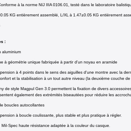
nforme à la norme NIJ IIIA 0106.01, testé dans le laboratoire balistiq
4±0.05 KG entièrement assemblé, L/XL à 1.47±0.05 KG entièrement as
s
s :
 aluminium
 à géométrie unique fabriquée à partir d'un noyau en aramide
ension à 4 points dans le sens des aiguilles d'une montre avec la de
confort et la stabilisation à un tout autre niveau (la deuxième couche 
nny de style Magpul Gen 3.0 permettent la fixation de divers accessoire
ésentent également des extrémités biseautées pour réduire les accrochag
e boucles autocollantes
nsion à boucle coulissante, plus stable et plus pratique à régler.
 Mil-Spec haute résistance adaptée à la couleur du casque.