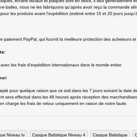
sques, écrans faciaux et plaques sont en stock, il faut généralement env
are-balles, nous ne les fabriquons qu'après avoir reçu la commande afin
our les produire avant l'expédition (estimé entre 15 et 20 jours jusqu'à 
 paiement PayPal, qui fournit la meilleure protection des acheteurs et c
te:
s avec les frais d'expédition internationaux dans le monde entier.
our:
epté pour quelque raison que ce soit dans les 7 jours suivant la date d
 sera effectué dans les 48 heures après réception des marchandises
n charge les frais de retour uniquement en raison de notre faute.
que Niveau Iv
Casque Balistique Niveau 4
Casque Balistique
C