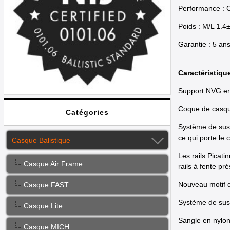
Performance : Co
Poids : M/L 1.
Garantie : 5 an
Caractéristique
Support NVG en
Coque de casque
Catégories
Système de susp
ce qui porte le 
Casque Balistique
Les rails Picati
Casque Air Frame
rails à fente pr
Nouveau motif d
Casque FAST
Système de suspe
Casque Lite
Sangle en nylon
Casque MICH