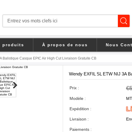
s produits
À propos de nous
Nous Cont
alistique Casque EPIC Air High Cut Livraison Gratuite CB
Wendy EXFIL SL ETW NIJ 3A Bali
€
Prix :
Modèle :
MT
L
Expédition :
Livraison :
Env
Paiements :