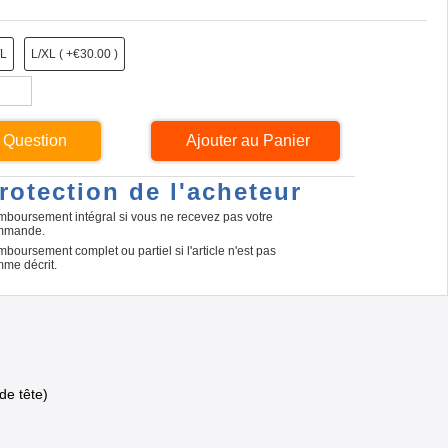
/L
L/XL ( +€30.00 )
 Question
rotection de l'acheteur
boursement intégral si vous ne recevez pas votre
mmande.
boursement complet ou partiel si l'article n'est pas
me décrit.
de tête)