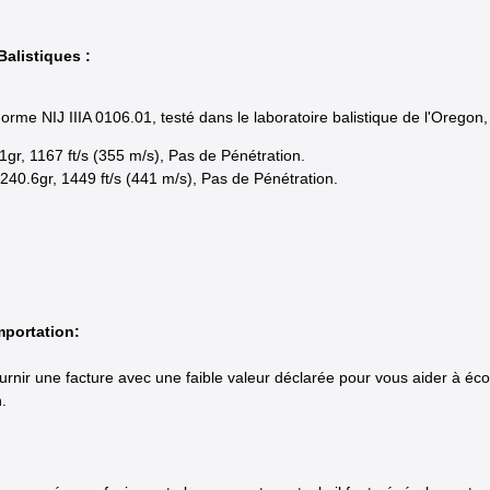
alistiques :
rme NIJ IIIA 0106.01, testé dans le laboratoire balistique de l'Oregon,
r, 1167 ft/s (355 m/s), Pas de Pénétration.
40.6gr, 1449 ft/s (441 m/s), Pas de Pénétration.
mportation:
nir une facture avec une faible valeur déclarée pour vous aider à écon
.