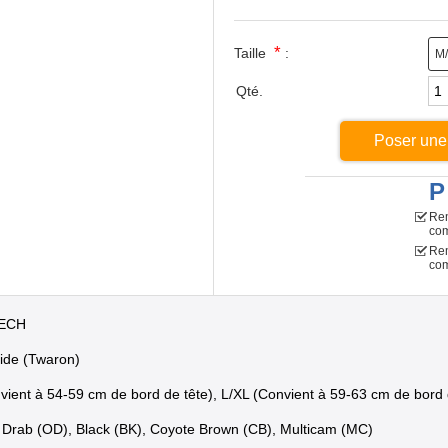
*
Taille
:
M
Qté.
Poser une
P
Rem
co
Rem
com
TECH
ide (Twaron)
onvient à 54-59 cm de bord de tête), L/XL (Convient à 59-63 cm de bord 
r Drab (OD), Black (BK), Coyote Brown (CB), Multicam (MC)