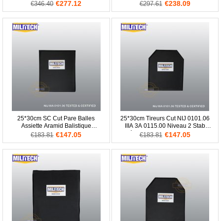
Classé Corps Armure Assiette
Balles Assiette
€277.12
€238.09
€346.40
€297.61
0101.06/NIJ 0101.07 RF1
25*30cm SC Cut Pare Balles
25*30cm Tireurs Cut NIJ 0101.06
Assiette Aramid Balistique
IIIA 3A 0115.00 Niveau 2 Stab
Panneau E2 Niveau 2 Stab
Résistant Pare Balles Assiette
€147.05
€147.05
€183.81
€183.81
Résistant Corps Armure Doux NIJ
Aramid Doux Balistique