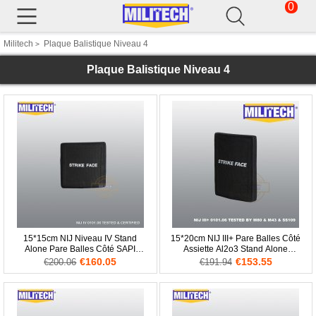
0
Militech
Plaque Balistique Niveau 4
>
Plaque Balistique Niveau 4
15*15cm NIJ Niveau IV Stand
15*20cm NIJ III+ Pare Balles Côté
Alone Pare Balles Côté SAPI
Assiette Al2o3 Stand Alone
Assiette Al2o3 PE Panneau
Balistique Panneau ESAPI Pour
€160.05
€153.55
€200.06
€191.94
AK47 & SS109 & M80