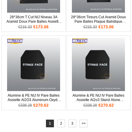
28*36cm T Cut NIJ Niveau 3A
28*36cm Tireurs Cut Aramid Doux
Aramid Doux Pare Balles Assiette
Pare Balles Plaque Balistique
0115.00 Niv.2 Stab Résistant Corps
Niveau 2 Stab Résistant Armure
€173.06
€173.06
€216.33
€216.33
Armure
NIJ Niveau 3A
Alumine & PE NIJ IV Pare Balles
Alumine & PE NIJ IV Pare Balles
Assiette Al2O3 Aluminum Oxyde
Assiette Al2o3 Stand Alone
Stand Alone Balistique Panneau
Balistique Panneau Niveau 4
€270.62
€270.62
€338.28
€338.28
1
2
3
>>