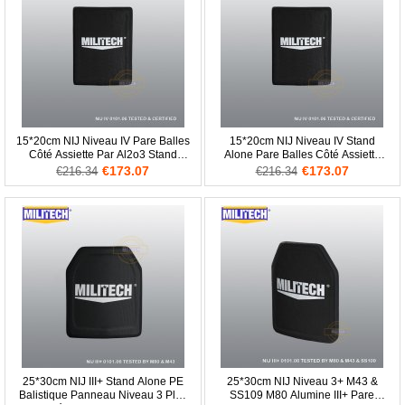
15*20cm NIJ Niveau IV Pare Balles
15*20cm NIJ Niveau IV Stand
Côté Assiette Par Al2o3 Stand
Alone Pare Balles Côté Assiette
Alone Balistique ESAPI
Al2o3 Balistique ESAPI Panneau
€173.07
€173.07
€216.34
€216.34
25*30cm NIJ III+ Stand Alone PE
25*30cm NIJ Niveau 3+ M43 &
Balistique Panneau Niveau 3 Plus
SS109 M80 Alumine III+ Pare